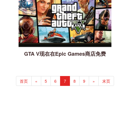
GTA V现在在Epic Games商店免费
首页
«
5
6
7
8
9
»
末页